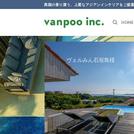
Skip
異国の香り漂う、上質なアジアンインテリアをご提
to
content
HOME
ヴェルみん石垣島様