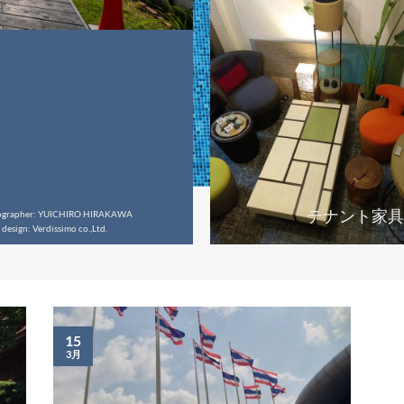
テナント家具
ographer: YUICHIRO HIRAKAWA
design: Verdissimo co.,Ltd.
15
3月