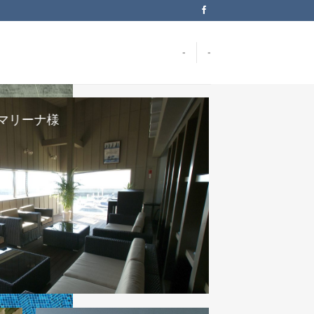
-
-
Uマリーナ様