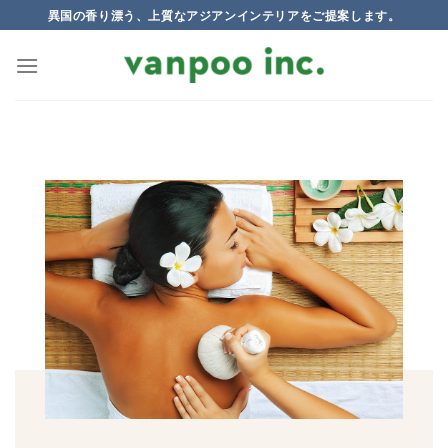
Skip
異国の香り漂う、上質なアジアンインテリアをご提案します。
to
content